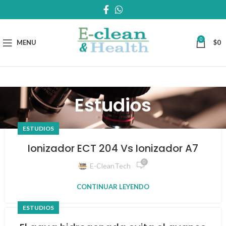
0
MENU
$
0
Estudios
ESTUDIOS
Ionizador ECT 204 Vs Ionizador A7
0
E-CleanTech
CONTINUAR LEYENDO
ESTUDIOS