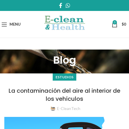
0
MENU
$
0
Blog
ESTUDIOS
La contaminación del aire al interior de
los vehículos
E-CleanTech