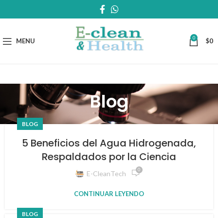
0
MENU
$
0
Blog
BLOG
5 Beneficios del Agua Hidrogenada,
Respaldados por la Ciencia
0
E-CleanTech
CONTINUAR LEYENDO
BLOG