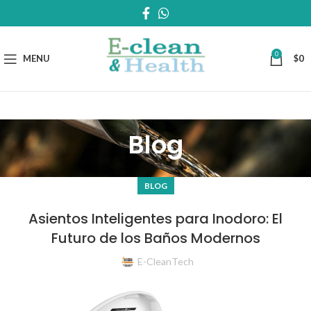
0
MENU
$
0
Blog
BLOG
Asientos Inteligentes para Inodoro: El
Futuro de los Baños Modernos
E-CleanTech