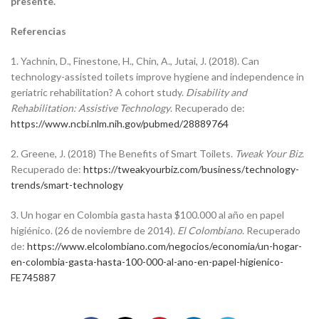
presente.
Referencias
1. Yachnin, D., Finestone, H., Chin, A., Jutai, J. (2018). Can
technology-assisted toilets improve hygiene and independence in
geriatric rehabilitation? A cohort study.
Disability and
Rehabilitation: Assistive Technology
. Recuperado de:
https://www.ncbi.nlm.nih.gov/pubmed/28889764
2. Greene, J. (2018) The Benefits of Smart Toilets.
Tweak Your Biz
.
Recuperado de:
https://tweakyourbiz.com/business/technology-
trends/smart-technology
3. Un hogar en Colombia gasta hasta $100.000 al año en papel
higiénico. (26 de noviembre de 2014).
El Colombiano
. Recuperado
de:
https://www.elcolombiano.com/negocios/economia/un-hogar-
en-colombia-gasta-hasta-100-000-al-ano-en-papel-higienico-
FE745887