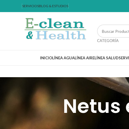
SERVICIOS
BLOG & ESTUDIOS
CATEGORÍA
INICIO
LÍNEA AGUA
LÍNEA AIRE
LÍNEA SALUD
SERV
Netus 