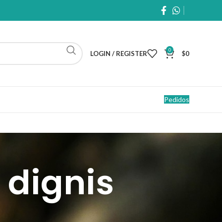
0
LOGIN / REGISTER
$
0
Pedidos
 dignis