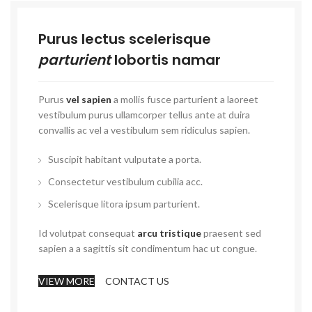
Purus lectus scelerisque
parturient
lobortis namar
Purus
vel sapien
a mollis fusce parturient a laoreet
vestibulum purus ullamcorper tellus ante at duira
convallis ac vel a vestibulum sem ridiculus sapien.
Suscipit habitant vulputate a porta.
Consectetur vestibulum cubilia acc.
Scelerisque litora ipsum parturient.
Id volutpat consequat
arcu tristique
praesent sed
sapien a a sagittis sit condimentum hac ut congue.
VIEW MORE
CONTACT US