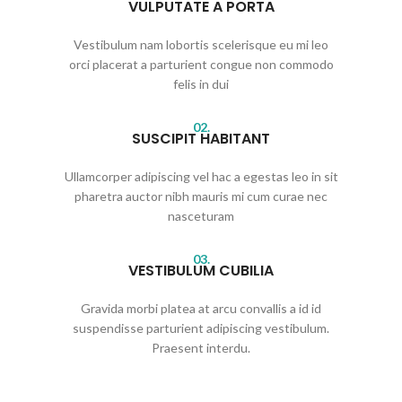
VULPUTATE A PORTA
Vestibulum nam lobortis scelerisque eu mi leo
orci placerat a parturient congue non commodo
felis in dui
02.
SUSCIPIT HABITANT
Ullamcorper adipiscing vel hac a egestas leo in sit
pharetra auctor nibh mauris mi cum curae nec
nasceturam
03.
VESTIBULUM CUBILIA
Gravida morbi platea at arcu convallis a id id
suspendisse parturient adipiscing vestibulum.
Praesent interdu.