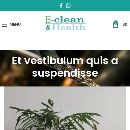
0
MENU
$
0
Et vestibulum quis a
suspendisse