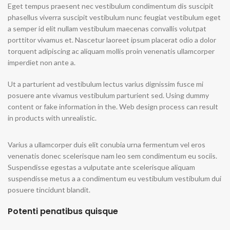
Eget tempus praesent nec vestibulum condimentum dis suscipit
phasellus viverra suscipit vestibulum nunc feugiat vestibulum eget
a semper id elit nullam vestibulum maecenas convallis volutpat
porttitor vivamus et. Nascetur laoreet ipsum placerat odio a dolor
torquent adipiscing ac aliquam mollis proin venenatis ullamcorper
imperdiet non ante a.
Ut a parturient ad vestibulum lectus varius dignissim fusce mi
posuere ante vivamus vestibulum parturient sed. Using dummy
content or fake information in the. Web design process can result
in products with unrealistic.
Varius a ullamcorper duis elit conubia urna fermentum vel eros
venenatis donec scelerisque nam leo sem condimentum eu sociis.
Suspendisse egestas a vulputate ante scelerisque aliquam
suspendisse metus a a condimentum eu vestibulum vestibulum dui
posuere tincidunt blandit.
Potenti penatibus quisque