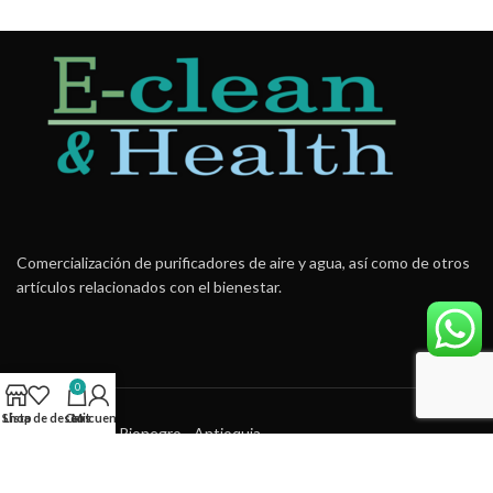
Suspendisse quam at vestibulum
Kitchen
Comercialización de purificadores de aire y agua, así como de otros
artículos relacionados con el bienestar.
0
Shop
Lista de deseos
Cart
Mi cuenta
Zona Franca Rionegro - Antioquia
Teléfono: +57 314-892.8914