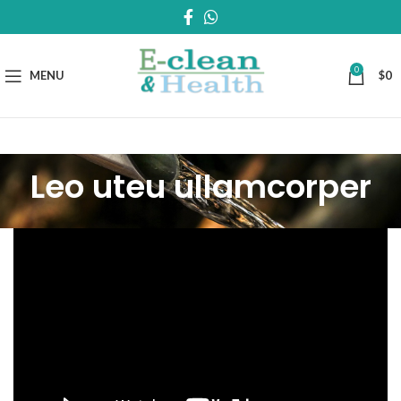
0
MENU
$
0
Leo uteu ullamcorper