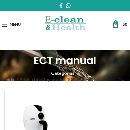
0
MENU
$
0
ECT manual
Categorías
Inicio
Productos etiquetados “ECT manual”