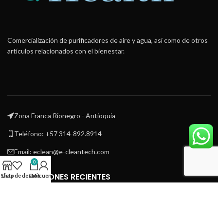
Comercialización de purificadores de aire y agua, así como de otros
artículos relacionados con el bienestar.
Zona Franca Rionegro - Antioquia
Teléfono: +57 314-892.8914
Email: eclean@e-cleantech.com
0
PUBLICACIONES RECIENTES
Shop
Lista de deseos
Cart
Mi cuenta
e-cleantech
2024
.
Utilizamos cookies para mejorar su experiencia en nuestro